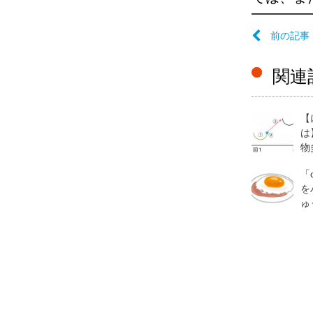
前の記事
関連
【
は
物
「c
を
ゅ