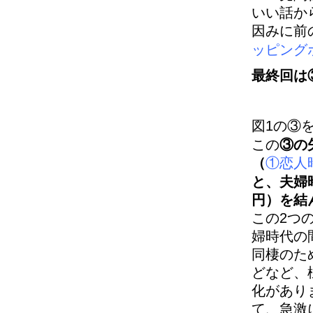
いい話か
因みに前
ッピング
最終回は
図1の③
この
③の
（
①恋人
と、夫婦
円）を結
この2つ
婦時代の
同棲のた
どなど、
化があり
て、急激