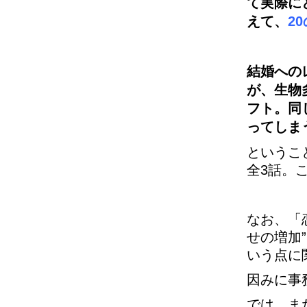
て実際に
えて、
2
結婚への
が、生物
フト。同
ってしま
というこ
全3話。
なお、「
せの増加
いう点に
因みに事
では、ま