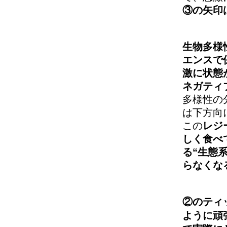
③の矢印
生物多様
エンスで
激に状態
ネガティ
多様性の
は下方向
この
レジ
しく食べ
る“生態
らなくな
②のティ
ように頑