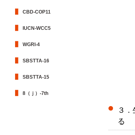
CBD-COP11
IUCN-WCC5
WGRI-4
SBSTTA-16
SBSTTA-15
8（ｊ）-7th
３．
る