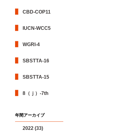
CBD-COP11
IUCN-WCC5
WGRI-4
SBSTTA-16
SBSTTA-15
8（ｊ）-7th
年間アーカイブ
2022 (33)