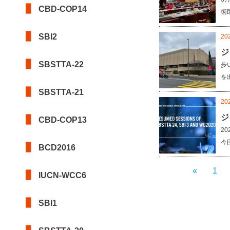
CBD-COP14
術
SBI2
20
ジ
SBSTTA-22
歩
を
SBSTTA-21
20
ジ
CBD-COP13
2
今
BCD2016
«
1
IUCN-WCC6
SBI1