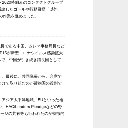
ト2020枠組みのコンタクトグループ
に議論したゴールや行動目標「以外」
その作業を進めました。
議長である中国、ムレマ事務局長など
P15が新型コロナウイルス感染拡大
ールで、中国が引き続き議長国として
。
た。最後に、共同議長から、合意で
向けて取り組むのが締約国の役割で
。アジア太平洋地域、EUといった地
Leaders Pleadgeなどの野
セージの共有等も行われたのが特徴的