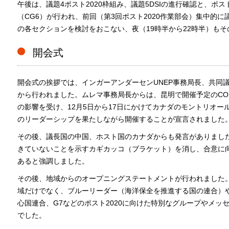
午後は、議題4ポスト2020枠組み、議題5DSIの進行確認と、ポス
（CG6）が行われ、前回（第3回ポスト2020作業部会）集中的
の各セクションを検討をおこない、夜（19時半から22時半）も
開会式
開会式の挨拶では、インガーアンダーセンUNEP事務局長、共同
から行われました。ムレマ事務局長からは、昆明で開催予定のCO
の影響を受け、12月5日から17日にかけてカナダのモントリオ
のリーダーシップを果たしながら開催することが宣言されました
その後、議長国の中国、ホスト国のカナダからも発言がありまし
きていないことを示すカギカッコ（ブラケット）を消し、合意に
あると強調しました。
その後、地域からのオープニングステートメントが行われました
域だけでなく、ブルーリーダー（海洋保全を推進する国の連合）や、HAC/
心国連合、G7などのポスト2020に向けた特別なグループやメッ
でした。