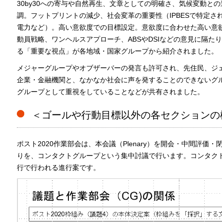
30by30への寄与や自然再生、文章としての明確さ、気候変動と
調。フットプリントの減少、社会変革の重要性（IPBESで特定
電力など）。高い意欲度での目標設定。意欲度に合わせた高い意
動員戦略、ワンヘルスアプローチ、ABSやDSIなどの意見に隔た
る「重要な視点」が各地域・国家グループから紹介されました。
メジャーグループやオブザーバーの発言も許可され、先住民、ジェ
企業・金融機関と、なかなか社会に声を発することのできないグ
グループとして重視をしていることなどが共有されました。
＜ゴールや行動目標以外の各セクションの
ポスト2020作業部会は、本会議（Plenary）を開会・中間評価
りを、コンタクトグループという集中討議で行います。コンタク
行で行われる進行案です。