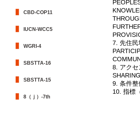
PEOPLES
KNOWLED
CBD-COP11
THROUGH
FURTHER
IUCN-WCC5
PROVISI
7. 先住
WGRI-4
PARTICI
COMMUN
SBSTTA-16
8. アク
SHARING
SBSTTA-15
9. 条件整
10. 指標
8（ｊ）-7th