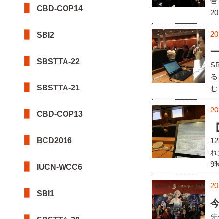
合
CBD-COP14
2
20
SBI2
SBSTTA-22
S
る
SBSTTA-21
む
20
CBD-COP13
【
BCD2016
1
れ
9
IUCN-WCC6
20
SBI1
先