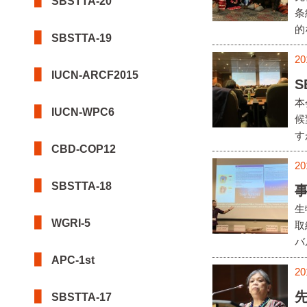
SBSTTA-20
条
的な
SBSTTA-19
20
IUCN-ARCF2015
S
本
IUCN-WPC6
候
す
CBD-COP12
20
SBSTTA-18
生
WGRI-5
取
バ
APC-1st
20
SBSTTA-17