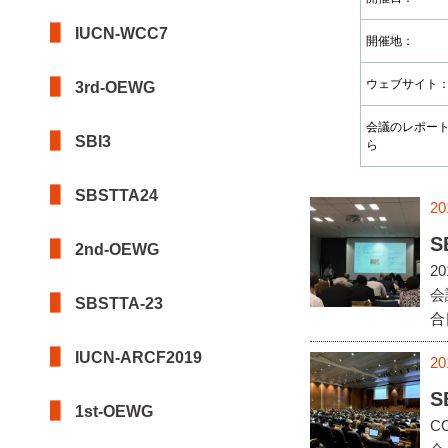
IUCN-WCC7
開催地：
ウェブサイト
3rd-OEWG
会議のレポー
SBI3
ら
SBSTTA24
20
S
2nd-OEWG
2
会
SBSTTA-23
合
IUCN-ARCF2019
20
S
1st-OEWG
C