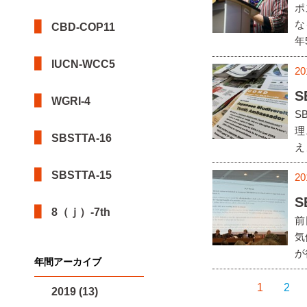
ポ
な
CBD-COP11
年
IUCN-WCC5
20
S
WGRI-4
S
理
SBSTTA-16
え
SBSTTA-15
20
S
8（ｊ）-7th
前
気
が
年間アーカイブ
1
2
2019 (13)