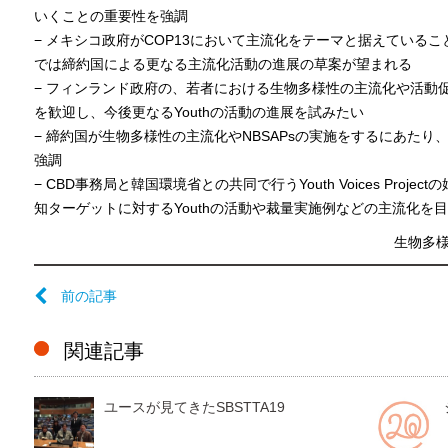
いくことの重要性を強調
− メキシコ政府がCOP13において主流化をテーマと据えている
では締約国による更なる主流化活動の進展の草案が望まれる
− フィンランド政府の、若者における生物多様性の主流化や活動
を歓迎し、今後更なるYouthの活動の進展を試みたい
− 締約国が生物多様性の主流化やNBSAPsの実施をするにあたり
強調
− CBD事務局と韓国環境省との共同で行うYouth Voices Proje
知ターゲットに対するYouthの活動や裁量実施例などの主流化を目
生物多
前の記事
関連記事
ユースが見てきたSBSTTA19