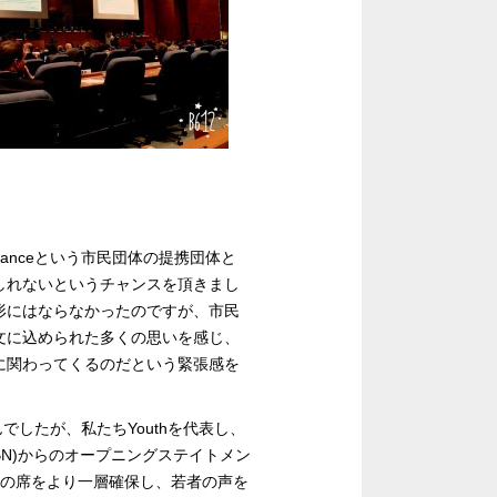
ianceという市民団体の提携団体と
しれないというチャンスを頂きまし
形にはならなかったのですが、市民
文に込められた多くの思いを感じ、
に関わってくるのだという緊張感を
んでしたが、私たちYouthを代表し、
work(GYBN)からのオープニングステイトメン
hの席をより一層確保し、若者の声を