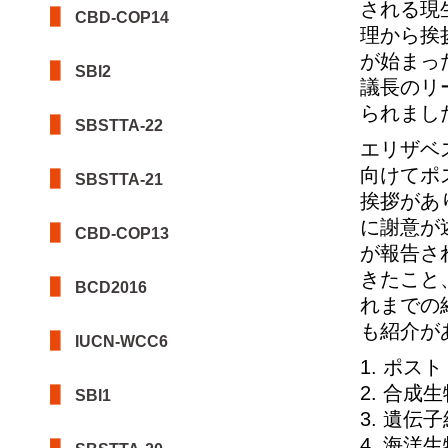
される現生
CBD-COP14
理から挨
が始まった
SBI2
議長のリ
られまし
SBSTTA-22
エリザベ
向けてポ
SBSTTA-21
挨拶があ
に謝意が
CBD-COP13
が報告さ
きたこと
BCD2016
れまでの
も紹介が
IUCN-WCC6
1. ポス
2. 合成
SBI1
3. 遺
4. 海洋