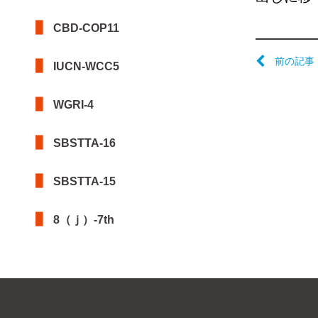
CBD-COP11
前の記事
IUCN-WCC5
WGRI-4
SBSTTA-16
SBSTTA-15
8（ｊ）-7th