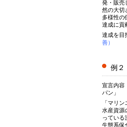
発・販売
然の大切
多様性の
達成に貢
達成を目
善）
例２
宣言内容
パン」
「マリン
水産資源
っている
生態系保