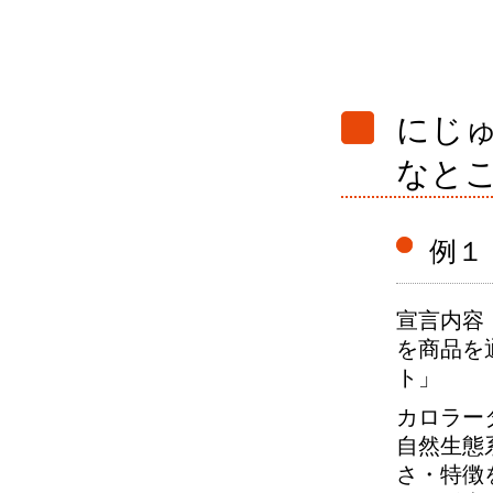
にじ
なと
例１
宣言内容
を商品を
ト」
カロラー
自然生態
さ・特徴