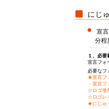
にじ
宣言
分程
１、必要
宣言フォ
必要なフ
★宣言フォ
・宣言フォ
☆ロゴ使用
☆ロゴレギ
★
にじゅ