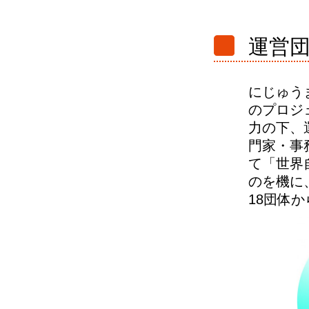
運営
にじゅう
のプロジ
力の下、運
門家・事
て「世界自然
のを機に
18団体