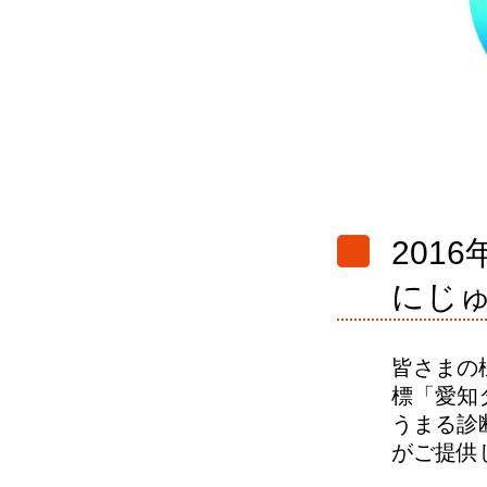
201
にじ
皆さまの
標「愛知
うまる診
がご提供