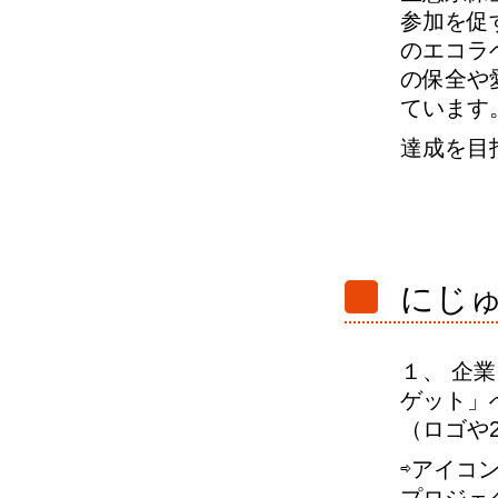
参加を促
のエコラ
の保全や
ています
達成を目
にじ
１、 企
ゲット」
（ロゴや
⇨アイコ