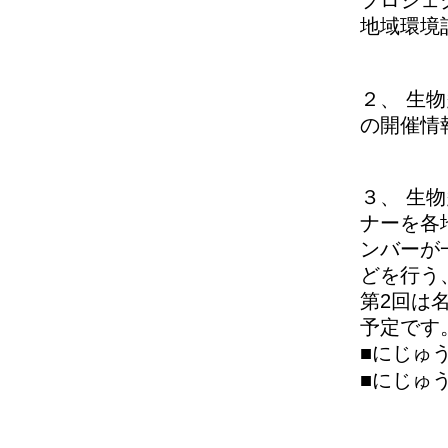
プロジェ
地域環境
２、 生
の開催情
３、 生
ナーを各
ンバーが
どを行う
第2回は名
予定です
■にじゅ
■にじゅ