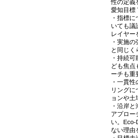
性の定義
愛知目標
・指標に
いても議
レイヤー
・実施の
と同じく
・持続可
ども焦点
ーチも重
・一貫性
リングに
ョンや土
・沿岸と
アプロー
い。Ec
ない理由