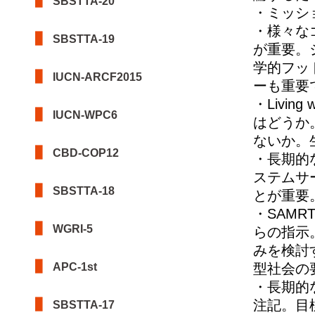
SBSTTA-20
・ミッシ
・様々な
SBSTTA-19
が重要。
学的フッ
IUCN-ARCF2015
ーも重要
・Livin
IUCN-WPC6
はどうか
ないか。
CBD-COP12
・長期的
ステムサ
SBSTTA-18
とが重要
・SAM
WGRI-5
らの指示
みを検討
APC-1st
型社会の
・長期的
注記。目
SBSTTA-17