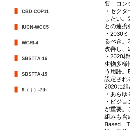
要。コン
・セクタ
CBD-COP11
したい。
との連携
IUCN-WCC5
・203
るべき。
WGRI-4
改善し、
・202
SBSTTA-16
生物多様
う用語。
SBSTTA-15
設定され
2020に
8（ｊ）-7th
・あらゆ
・ビジョ
が重要。
組みも含
Based