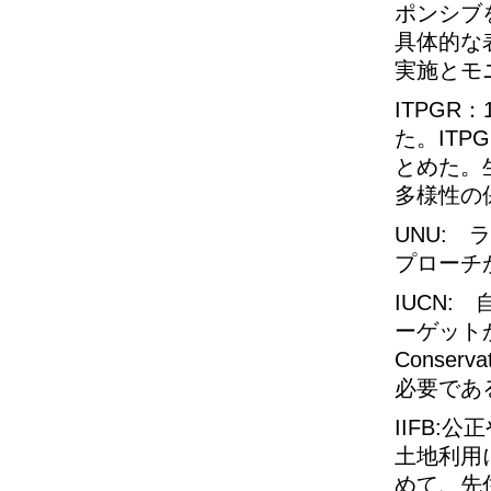
ポンシブ
具体的な
実施とモ
ITPGR
た。IT
とめた。
多様性の
UNU:
プローチ
IUCN
ーゲットが
Conse
必要であ
IIFB:
土地利用
めて、先