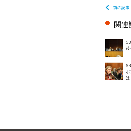
前の記事
関連
S
後
S
ポ
は