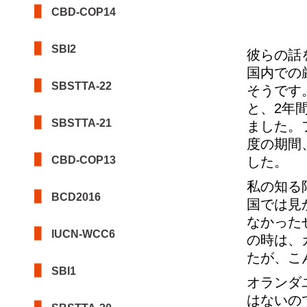
CBD-COP14
SBI2
彼らの話
国内での
SBSTTA-22
そうです
と、2年
SBSTTA-21
ました。
度の期間
CBD-COP13
した。
私の知る
BCD2016
国では見
なかった
IUCN-WCC6
の時は、
たが、こ
SBI1
オランダ
はないの