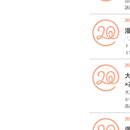
辺
訴
20
湿
「
ト
１
20
大
か
高
20
湿