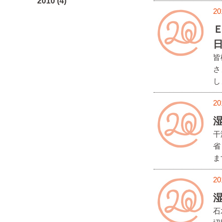
2010 (4)
20
日
皆
さ
し
20
湿
干
省
ます
20
湿
石