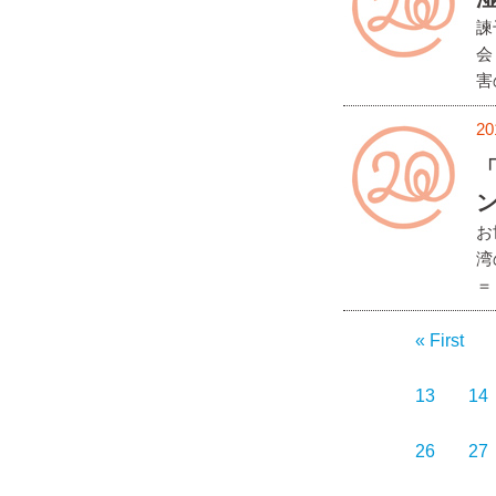
諫
会
害
20
お
湾
＝
« First
13
14
26
27