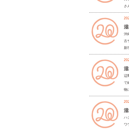
さん
20
湿
沖
古
新理
20
湿
辺
で
物に
20
湿
ハ
ワ