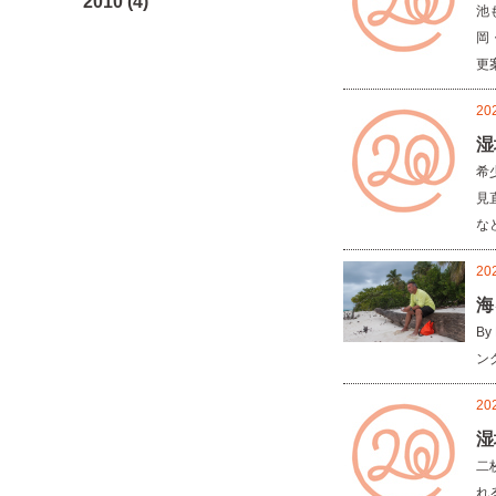
2010 (4)
池
岡
更
20
湿
希
見
など
20
海
B
ン
20
湿
二
れ